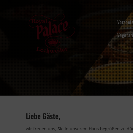
Skip
to
content
Vorspei
Vegetar
Liebe Gäste,
wir freuen uns, Sie in unserem Haus begrüßen zu dü