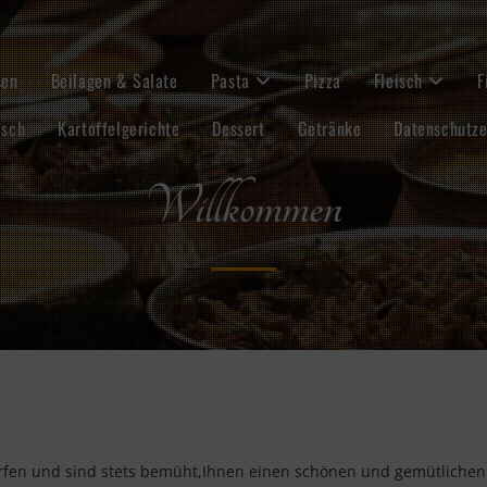
sen
Beilagen & Salate
Pasta
Pizza
Fleisch
F
isch
Kartoffelgerichte
Dessert
Getränke
Datenschutze
Willkommen
rfen und sind stets bemüht,Ihnen einen schönen und gemütlichen