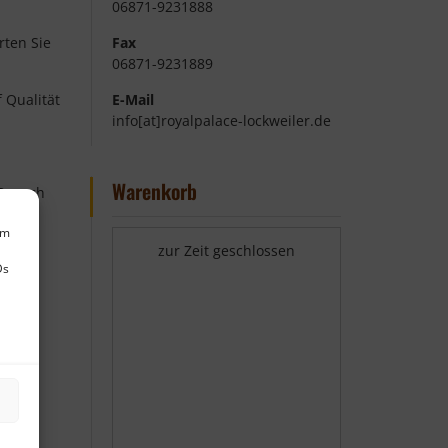
06871-9231888
rten Sie
Fax
06871-9231889
 Qualität
E-Mail
info[at]royalpalace-lockweiler.de
Warenkorb
 Besuch
um
zur Zeit geschlossen
Ds