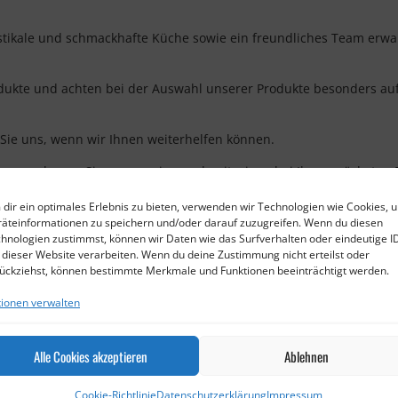
ustikale und schmackhafte Küche sowie ein freundliches Team erwa
dukte und achten bei der Auswahl unserer Produkte besonders auf
 Sie uns, wenn wir Ihnen weiterhelfen können.
en, so lassen Sie es uns wissen, damit wir es bei Ihrem nächsten
dir ein optimales Erlebnis zu bieten, verwenden wir Technologien wie Cookies, 
eam des Royal Palace
äteinformationen zu speichern und/oder darauf zuzugreifen. Wenn du diesen
hnologien zustimmst, können wir Daten wie das Surfverhalten oder eindeutige I
 dieser Website verarbeiten. Wenn du deine Zustimmung nicht erteilst oder
ückziehst, können bestimmte Merkmale und Funktionen beeinträchtigt werden.
ionen verwalten
Alle Cookies akzeptieren
Ablehnen
Cookie-Richtlinie
Datenschutzerklärung
Impressum