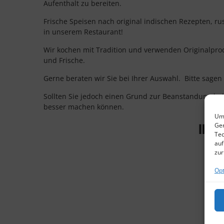
Aufenthalt zu bereiten.
Frische Speisen nach original indischen Rezepten, r
in unserem Restaurant!
Wir kochen mit Tradition und verwenden Originalpro
und Frische.
Gerne beraten wir Sie bei Ihrer Auswahl. Bitte sagen
Sollten Sie jedoch einen Grund zur Beanstandung hab
besser machen können.
Um 
Ihr T
Ger
Tec
auf
zur
Opt