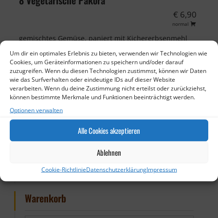
8 Vegetarische Pakora
€ 6,90
normal
gemischtes Gemüse, paniert mit Kichererbsenmehl
Um dir ein optimales Erlebnis zu bieten, verwenden wir Technologien wie
Cookies, um Geräteinformationen zu speichern und/oder darauf
zuzugreifen. Wenn du diesen Technologien zustimmst, können wir Daten
wie das Surfverhalten oder eindeutige IDs auf dieser Website
Kontakt
verarbeiten. Wenn du deine Zustimmung nicht erteilst oder zurückziehst,
können bestimmte Merkmale und Funktionen beeinträchtigt werden.
Telefon
Optionen verwalten
06871-9231888
Alle Cookies akzeptieren
Fax
06871-9231889
Ablehnen
E-Mail
Cookie-Richtlinie
Datenschutzerklärung
Impressum
info[at]royalpalace-lockweiler.de
Warenkorb