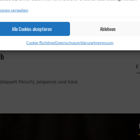
ionen verwalten
€
Alle Cookies akzeptieren
Ablehnen
n
Cookie-Richtlinie
Datenschutzerklärung
Impressum
ch
€
n
(doppelt Fleisch), Jalapenos und Käse