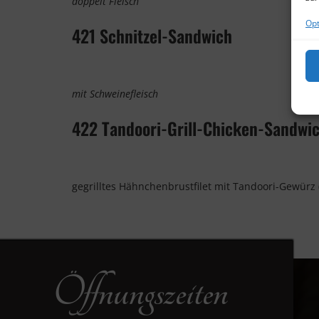
doppelt Fleisch
Opt
421 Schnitzel-Sandwich
mit Schweinefleisch
422 Tandoori-Grill-Chicken-Sandwi
gegrilltes Hähnchenbrustfilet mit Tandoori-Gewürz 
Öffnungszeiten