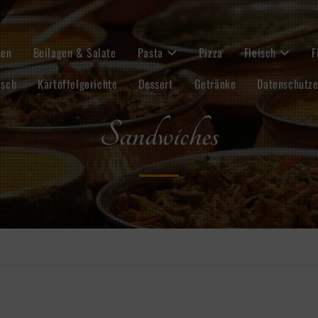
sen
Beilagen & Salate
Pasta
Pizza
Fleisch
F
isch
Kartoffelgerichte
Dessert
Getränke
Datenschutze
Sandwiches