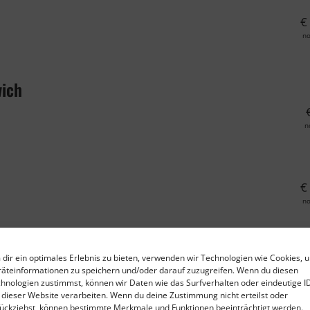
€
n
wich
n
€
n
ndwich (scharf)
dir ein optimales Erlebnis zu bieten, verwenden wir Technologien wie Cookies, 
äteinformationen zu speichern und/oder darauf zuzugreifen. Wenn du diesen
€
hnologien zustimmst, können wir Daten wie das Surfverhalten oder eindeutige I
n
 dieser Website verarbeiten. Wenn du deine Zustimmung nicht erteilst oder
ückziehst, können bestimmte Merkmale und Funktionen beeinträchtigt werden.