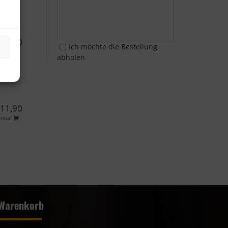
 10,90
Ich möchte die Bestellung
ormal
abholen
 11,90
ormal
Warenkorb