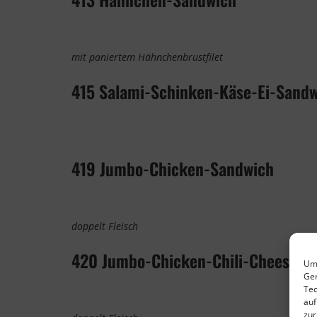
mit paniertem Hähnchenbrustfilet
415 Salami-Schinken-Käse-Ei-Sand
419 Jumbo-Chicken-Sandwich
doppelt Fleisch
420 Jumbo-Chicken-Chili-Cheese-Sa
Um 
Ger
Tec
auf
zur