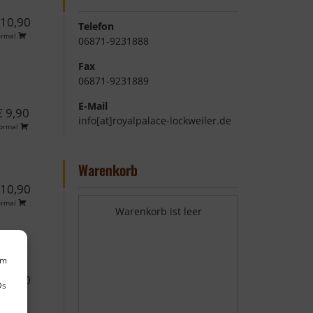
 10,90
Telefon
ormal
06871-9231888
Fax
06871-9231889
E-Mail
€ 9,90
info[at]royalpalace-lockweiler.de
ormal
Warenkorb
 10,90
ormal
Warenkorb ist leer
um
 11,90
Ds
ormal