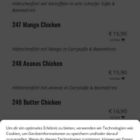
Hähnchenfilet mit Kartoffeln in sehr scharfer Soße &
Basmatireis
247 Mango Chicken
€ 15,90
normal
Hähnchenfilet mit Mango in Currysoße & Basmatireis
248 Ananas Chicken
€ 15,90
normal
Hähnchenfilet mit Ananas in Currysoße & Basmatireis
249 Butter Chicken
€ 16,90
normal
Hähnchenfilet in Buttercremesoße & Basmatireis
Um dir ein optimales Erlebnis zu bieten, verwenden wir Technologien wie
Cookies, um Geräteinformationen zu speichern und/oder darauf
zuzugreifen. Wenn du diesen Technologien zustimmst, können wir Daten