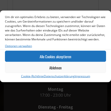
Um dir ein optimales Erlebnis zu bieten, verwenden wir Technologien wie
Cookies, um Geräteinformationen zu speichern und/oder darauf
zuzugreifen. Wenn du diesen Technologien zustimmst, können wir Daten
wie das Surfverhalten oder eindeutige IDs auf dieser Website
verarbeiten. Wenn du deine Zustimmung nicht erteilst oder zurückziehst,
können bestimmte Merkmale und Funktionen beeinträchtigt werden.
Optionen verwalten
Alle Cookies akzeptieren
Öffnungszeiten
Ablehnen
Cookie-Richtlinie
Datenschutzerklärung
Impressum
Montag
17:00 - 23:00 Uhr
Dienstag - Freitag