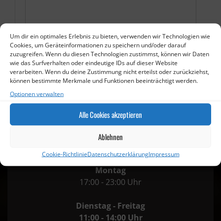
Um dir ein optimales Erlebnis zu bieten, verwenden wir Technologien wie
Cookies, um Geräteinformationen zu speichern und/oder darauf
zuzugreifen. Wenn du diesen Technologien zustimmst, können wir Daten
wie das Surfverhalten oder eindeutige IDs auf dieser Website
Ich möchte die Bestellung abholen
verarbeiten. Wenn du deine Zustimmung nicht erteilst oder zurückziehst,
können bestimmte Merkmale und Funktionen beeinträchtigt werden.
Optionen verwalten
Alle Cookies akzeptieren
Öffnungszeiten
Ablehnen
Cookie-Richtlinie
Datenschutzerklärung
Impressum
Montag
17:00 - 23:00 Uhr
Dienstag - Freitag
11:00 - 14:00 Uhr