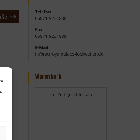
Telefon
oße
06871-9231888
Fax
06871-9231889
E-Mail
info[at]royalpalace-lockweiler.de
Warenkorb
um
Ds
zur Zeit geschlossen