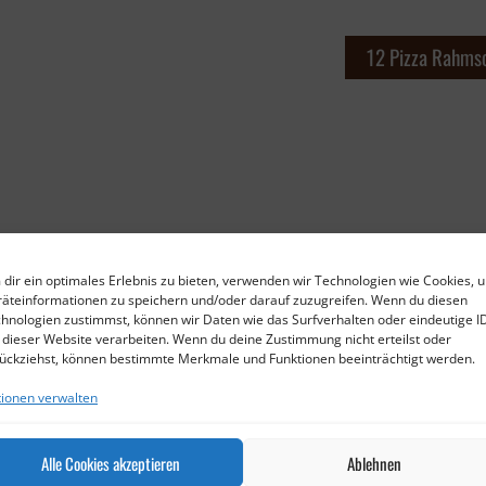
12 Pizza Rahms
dir ein optimales Erlebnis zu bieten, verwenden wir Technologien wie Cookies, 
äteinformationen zu speichern und/oder darauf zuzugreifen. Wenn du diesen
hnologien zustimmst, können wir Daten wie das Surfverhalten oder eindeutige I
 dieser Website verarbeiten. Wenn du deine Zustimmung nicht erteilst oder
ückziehst, können bestimmte Merkmale und Funktionen beeinträchtigt werden.
ionen verwalten
Alle Cookies akzeptieren
Ablehnen