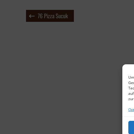
Beitragsnavigation
76 Pizza Sucuk
Um 
Ger
Tec
auf
zur
Opt