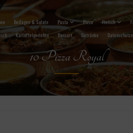
sen
Beilagen & Salate
Pasta
Pizza
Fleisch
F
isch
Kartoffelgerichte
Dessert
Getränke
Datenschutze
10 Pizza Royal