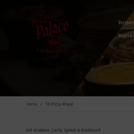
Skip
to
content
Vorspei
Vegetar
Home
10 Pizza Royal
mit Krabben, Lachs, Spinat & Knoblauch