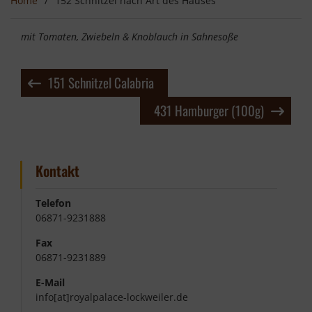
Home
152 Schnitzel nach Art des Hauses
mit Tomaten, Zwiebeln & Knoblauch in Sahnesoße
Beitragsnavigation
151 Schnitzel Calabria
431 Hamburger (100g)
Kontakt
Telefon
06871-9231888
Fax
06871-9231889
E-Mail
info[at]royalpalace-lockweiler.de