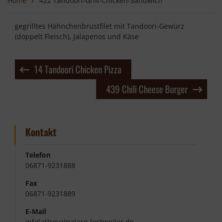
Home
422 Tandoori-Grill-Chicken-Sandwich
gegrilltes Hähnchenbrustfilet mit Tandoori-Gewürz
(doppelt Fleisch), Jalapenos und Käse
Beitragsnavigation
14 Tandoori Chicken Pizza
439 Chili Cheese Burger
Kontakt
Telefon
06871-9231888
Fax
06871-9231889
E-Mail
info[at]royalpalace-lockweiler.de