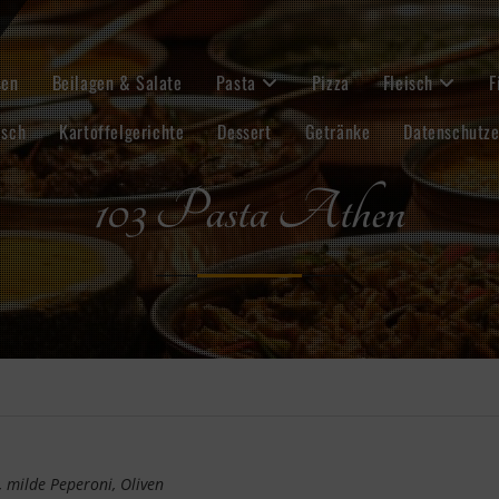
sen
Beilagen & Salate
Pasta
Pizza
Fleisch
F
isch
Kartoffelgerichte
Dessert
Getränke
Datenschutze
103 Pasta Athen
 milde Peperoni, Oliven