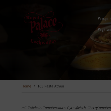
Skip
to
content
Vorspei
Vegetar
Home
103 Pasta Athen
mit Zwiebeln, Tomatensauce, Gyrosfleisch, Cherrytomaten,