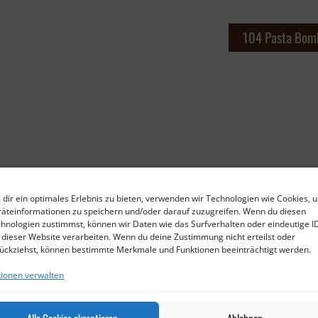
104 Pasta Bom
dir ein optimales Erlebnis zu bieten, verwenden wir Technologien wie Cookies, 
äteinformationen zu speichern und/oder darauf zuzugreifen. Wenn du diesen
hnologien zustimmst, können wir Daten wie das Surfverhalten oder eindeutige I
 dieser Website verarbeiten. Wenn du deine Zustimmung nicht erteilst oder
ückziehst, können bestimmte Merkmale und Funktionen beeinträchtigt werden.
ionen verwalten
Alle Cookies akzeptieren
Ablehnen