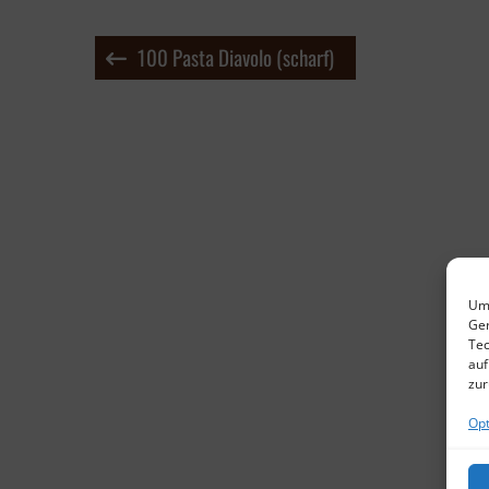
Beitragsnavigation
100 Pasta Diavolo (scharf)
Um 
Ger
Tec
auf
zur
Opt