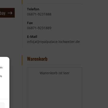
Telefon
bay
06871-9231888
Fax
06871-9231889
E-Mail
info[at]royalpalace-lockweiler.de
Warenkorb
um
Warenkorb ist leer
Ds