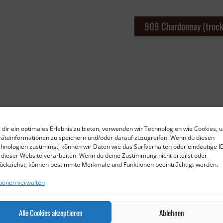
909 Chardonnay (trock
dir ein optimales Erlebnis zu bieten, verwenden wir Technologien wie Cookies, 
äteinformationen zu speichern und/oder darauf zuzugreifen. Wenn du diesen
hnologien zustimmst, können wir Daten wie das Surfverhalten oder eindeutige I
 dieser Website verarbeiten. Wenn du deine Zustimmung nicht erteilst oder
ückziehst, können bestimmte Merkmale und Funktionen beeinträchtigt werden.
ionen verwalten
Alle Cookies akzeptieren
Ablehnen