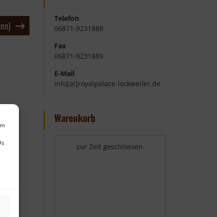
Telefon
en)
06871-9231888
Fax
06871-9231889
E-Mail
info[at]royalpalace-lockweiler.de
Warenkorb
um
Ds
zur Zeit geschlossen