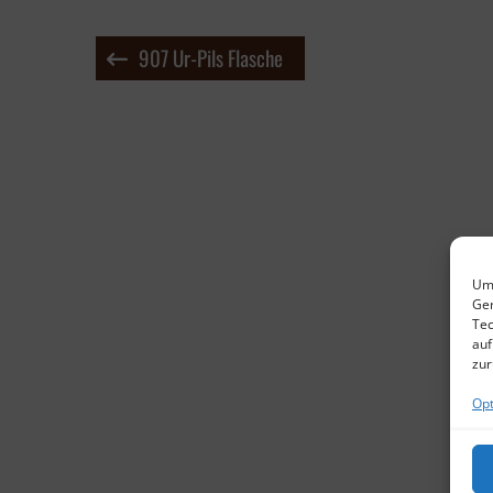
Beitragsnavigation
907 Ur-Pils Flasche
Um 
Ger
Tec
auf
zur
Opt