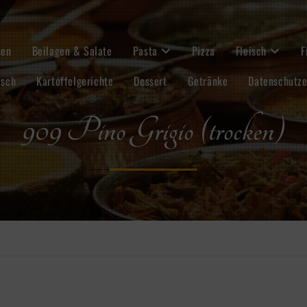
sen
Beilagen & Salate
Pasta
Pizza
Fleisch
F
isch
Kartoffelgerichte
Dessert
Getränke
Datenschutze
909 Pino Grigio (trocken)