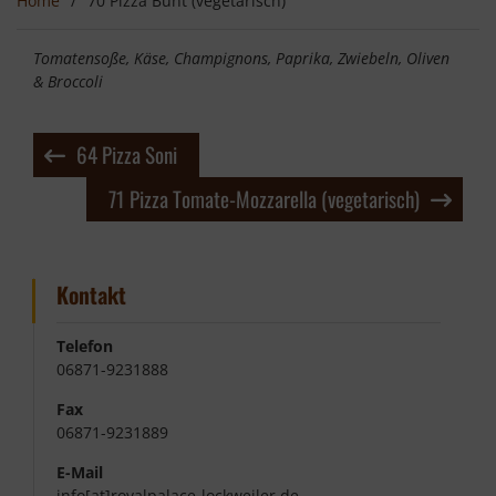
Home
70 Pizza Bunt (vegetarisch)
Tomatensoße, Käse, Champignons, Paprika, Zwiebeln, Oliven
& Broccoli
Beitragsnavigation
64 Pizza Soni
71 Pizza Tomate-Mozzarella (vegetarisch)
Kontakt
Telefon
06871-9231888
Fax
06871-9231889
E-Mail
info[at]royalpalace-lockweiler.de