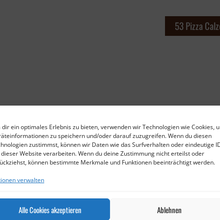
53 Pizza Cal
dir ein optimales Erlebnis zu bieten, verwenden wir Technologien wie Cookies, 
äteinformationen zu speichern und/oder darauf zuzugreifen. Wenn du diesen
hnologien zustimmst, können wir Daten wie das Surfverhalten oder eindeutige I
 dieser Website verarbeiten. Wenn du deine Zustimmung nicht erteilst oder
ückziehst, können bestimmte Merkmale und Funktionen beeinträchtigt werden.
ionen verwalten
Alle Cookies akzeptieren
Ablehnen