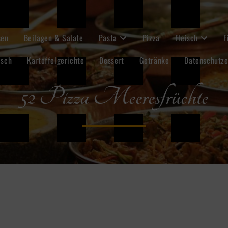
sen
Beilagen & Salate
Pasta
Pizza
Fleisch
F
isch
Kartoffelgerichte
Dessert
Getränke
Datenschutze
52 Pizza Meeresfrüchte