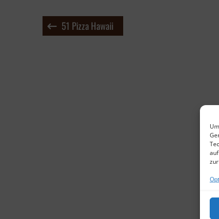
Beitragsnavigation
51 Pizza Hawaii
Um 
Ger
Tec
auf
zur
Opt