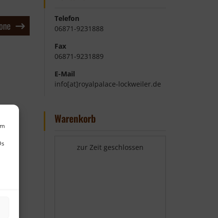
Telefon
zone
06871-9231888
Fax
06871-9231889
E-Mail
info[at]royalpalace-lockweiler.de
Warenkorb
um
Ds
zur Zeit geschlossen