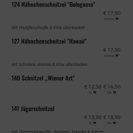
124 Hähnchenschnitzel "Bolognese"
€ 17,90
normal
mit Hackfleischsoße & Käse überbacken
127 Hähnchenschnitzel "Hawaii"
€ 17,90
normal
mit Schinken, Ananas & Käse überbacken
140 Schnitzel ,,Wiener Art"
€ 12,50
€ 16,50
XL
XXL
141 Jägerschnitzel
€ 13,90
€ 18,90
XL
XXL
mit Champignonsoße, Zwiebeln, Paprika & Erbsen