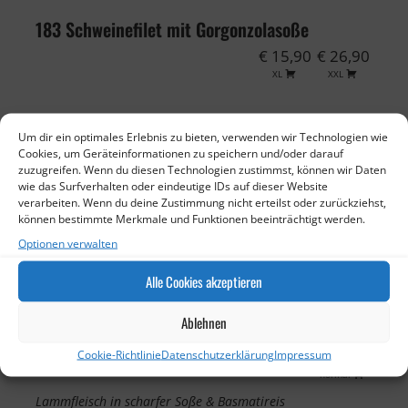
183 Schweinefilet mit Gorgonzolasoße
€ 15,90
€ 26,90
XL
XXL
184 Schweinefilet mit Pfefferrahmsoße
Um dir ein optimales Erlebnis zu bieten, verwenden wir Technologien wie
€ 15,90
€ 26,90
Cookies, um Geräteinformationen zu speichern und/oder darauf
zuzugreifen. Wenn du diesen Technologien zustimmst, können wir Daten
XL
XXL
wie das Surfverhalten oder eindeutige IDs auf dieser Website
verarbeiten. Wenn du deine Zustimmung nicht erteilst oder zurückziehst,
190 Lamm Korma
können bestimmte Merkmale und Funktionen beeinträchtigt werden.
€ 16,90
Optionen verwalten
normal
Alle Cookies akzeptieren
Lammfleisch mit Kokosnusssoße & Basmatireis
Ablehnen
191 Lamm Madras (scharf)
Cookie-Richtlinie
Datenschutzerklärung
Impressum
€ 16,90
normal
Lammfleisch in scharfer Soße & Basmatireis