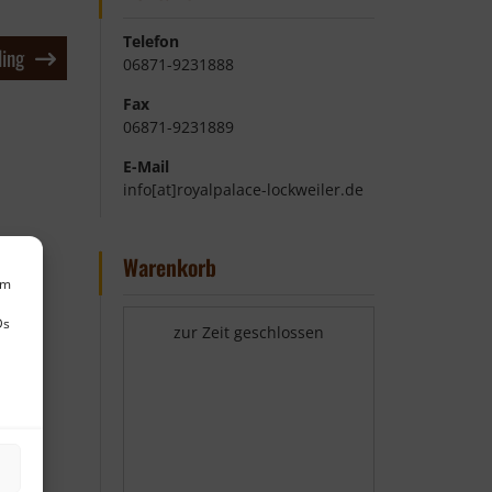
Telefon
ling
06871-9231888
Fax
06871-9231889
E-Mail
info[at]royalpalace-lockweiler.de
Warenkorb
um
Ds
zur Zeit geschlossen