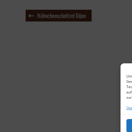
Beitragsnavigation
Hähnchenschnitzel Dijon
Um 
Ger
Tec
auf
zur
Opt